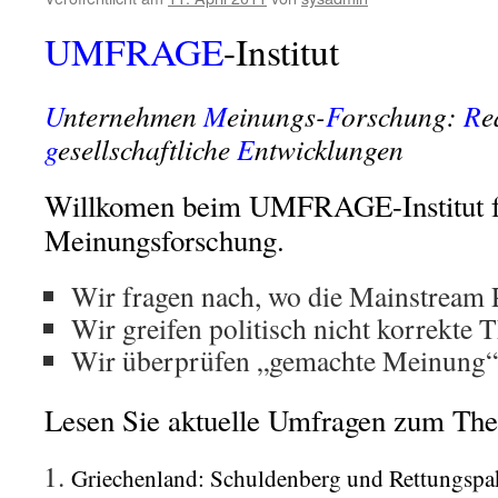
UMFRAGE
-Institut
U
nternehmen
M
einungs-
F
orschung:
R
e
g
esellschaftliche
E
ntwicklungen
Willkomen beim UMFRAGE-Institut f
Meinungsforschung.
Wir fragen nach, wo die Mainstream P
Wir greifen politisch nicht korrekte 
Wir überprüfen „gemachte Meinung“ a
Lesen Sie aktuelle Umfragen zum Th
Griechenland: Schuldenberg und Rettungspa